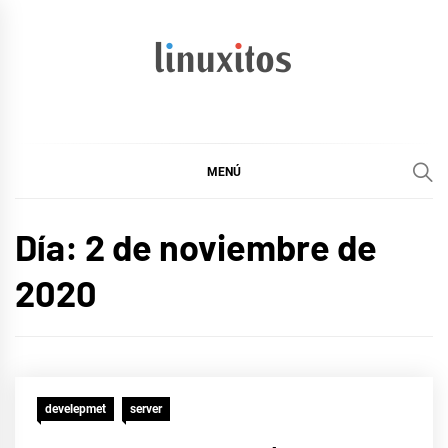
Ir
al
contenido
linuxitos
Desarrollo Web, OpenSource, Fedora en un sólo Blog
MENÚ
Día:
2 de noviembre de
2020
develepmet
server