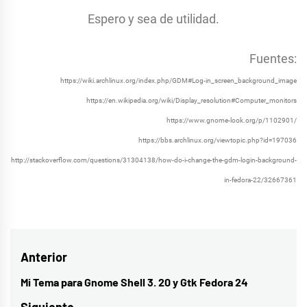
Espero y sea de utilidad.
Fuentes:
https://wiki.archlinux.org/index.php/GDM#Log-in_screen_background_image
https://en.wikipedia.org/wiki/Display_resolution#Computer_monitors
https://www.gnome-look.org/p/1102901/
https://bbs.archlinux.org/viewtopic.php?id=197036
http://stackoverflow.com/questions/31304138/how-do-i-change-the-gdm-login-background-
in-fedora-22/32667361
Navegación
Anterior
de
Mi Tema para Gnome Shell 3. 20 y Gtk Fedora 24
Entrada
anterior: