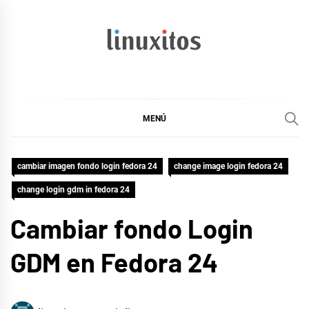
Ir
al
contenido
linuxitos
Desarrollo Web, OpenSource, Fedora en un sólo Blog
MENÚ
cambiar imagen fondo login fedora 24
change image login fedora 24
change login gdm in fedora 24
Cambiar fondo Login
GDM en Fedora 24