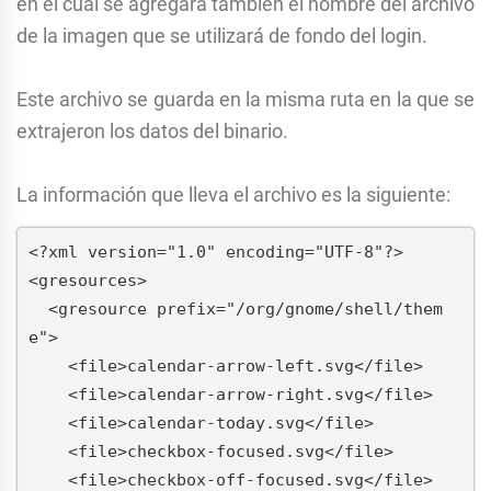
en el cual se agregará también el nombre del archivo
de la imagen que se utilizará de fondo del login.
Este archivo se guarda en la misma ruta en la que se
extrajeron los datos del binario.
La información que lleva el archivo es la siguiente:
<?xml version="1.0" encoding="UTF-8"?>
<gresources>
  <gresource prefix="/org/gnome/shell/them
e">
    <file>calendar-arrow-left.svg</file>
    <file>calendar-arrow-right.svg</file>
    <file>calendar-today.svg</file>
    <file>checkbox-focused.svg</file>
    <file>checkbox-off-focused.svg</file>