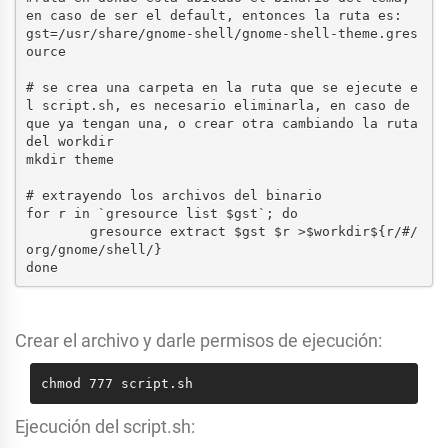
en caso de ser el default, entonces la ruta es:
gst=/usr/share/gnome-shell/gnome-shell-theme.gres
ource
# se crea una carpeta en la ruta que se ejecute e
l script.sh, es necesario eliminarla, en caso de 
que ya tengan una, o crear otra cambiando la ruta 
del workdir
mkdir theme
# extrayendo los archivos del binario
for r in `gresource list $gst`; do
        gresource extract $gst $r >$workdir${r/#/
org/gnome/shell/}
done
Crear el archivo y darle permisos de ejecución:
chmod 777 script.sh
Ejecución del script.sh: