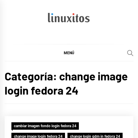
Ir
al
contenido
linuxitos
Desarrollo Web, OpenSource, Fedora en un sólo Blog
MENÚ
Categoría:
change image
login fedora 24
cambiar imagen fondo login fedora 24
change image login fedora 24
change login gdm in fedora 24