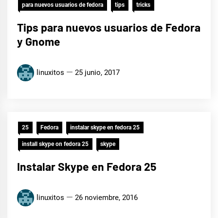
para nuevos usuarios de fedora
tips
tricks
Tips para nuevos usuarios de Fedora
y Gnome
linuxitos
25 junio, 2017
25
Fedora
instalar skype en fedora 25
install skype on fedora 25
skype
Instalar Skype en Fedora 25
linuxitos
26 noviembre, 2016