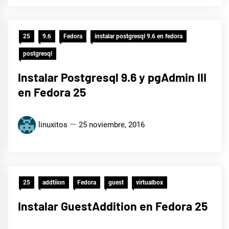
25
9.6
Fedora
instalar postgresql 9.6 en fedora
postgresql
Instalar Postgresql 9.6 y pgAdmin III
en Fedora 25
linuxitos
25 noviembre, 2016
25
addtiion
Fedora
guest
virtualbox
Instalar GuestAddition en Fedora 25