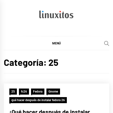
Ir
al
contenido
linuxitos
Desarrollo Web, OpenSource, Fedora en un sólo Blog
MENÚ
Categoría:
25
25
fc26
Fedora
Gnome
qué hacer después de instalar fedora 26
¿Qué hacer después de instalar