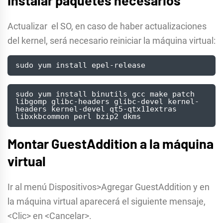
Actualizar el SO, en caso de haber actualizaciones
del kernel, será necesario reiniciar la máquina virtual:
sudo yum install epel-release
sudo yum install binutils gcc make patch 
libgomp glibc-headers glibc-devel kernel-
headers kernel-devel qt5-qtx11extras 
libxkbcommon perl bzip2 dkms
Montar GuestAddition a la máquina
virtual
Ir al menú Dispositivos>Agregar GuestAddition y en
la máquina virtual aparecerá el siguiente mensaje,
<Clic> en <Cancelar>.