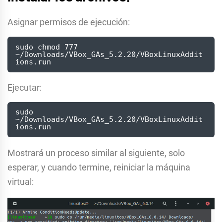
Asignar permisos de ejecución:
sudo chmod 777 
~/Downloads/VBox_GAs_5.2.20/VBoxLinuxAddit
ions.run 
Ejecutar:
sudo 
~/Downloads/VBox_GAs_5.2.20/VBoxLinuxAddit
ions.run 
Mostrará un proceso similar al siguiente, solo
esperar, y cuando termine, reiniciar la máquina
virtual: