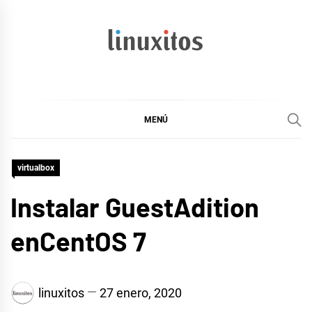
Ir
al
contenido
linuxitos
Desarrollo Web, OpenSource, Fedora en un sólo Blog
MENÚ
virtualbox
Instalar GuestAdition
enCentOS 7
linuxitos
27 enero, 2020