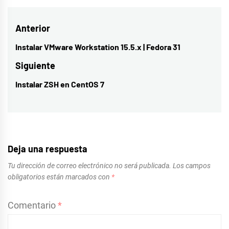
Navegación
Anterior
de
Instalar VMware Workstation 15.5.x | Fedora 31
Entrada
entradas
anterior:
Siguiente
Instalar ZSH en CentOS 7
Entrada
siguiente:
Deja una respuesta
Tu dirección de correo electrónico no será publicada.
Los campos
obligatorios están marcados con
*
Comentario
*