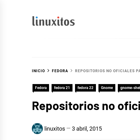
Ir
al
contenido
linuxitos
Desarrollo Web, OpenSource, Fedora en un sólo Blog
INICIO
FEDORA
REPOSITORIOS NO OFICIALES 
Fedora
fedora 21
fedora 22
Gnome
gnome-shel
Repositorios no ofic
linuxitos
3 abril, 2015