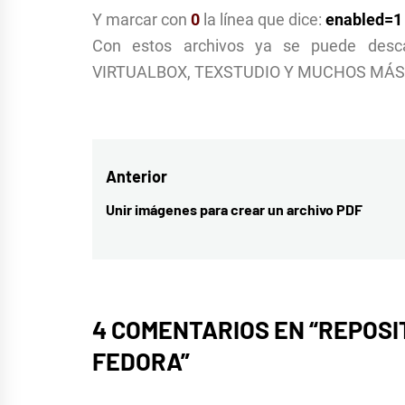
Y marcar con
0
la línea que dice:
enabled=1
Con estos archivos ya se puede des
VIRTUALBOX, TEXSTUDIO Y MUCHOS MÁS
Navegación
Anterior
de
Unir imágenes para crear un archivo PDF
Entrada
entradas
anterior:
4 COMENTARIOS EN “
REPOSI
FEDORA
”