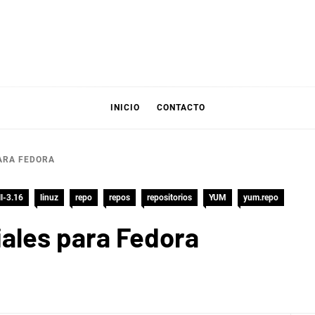
INICIO
CONTACTO
PARA FEDORA
l-3.16
linuz
repo
repos
repositorios
YUM
yum.repo
iales para Fedora