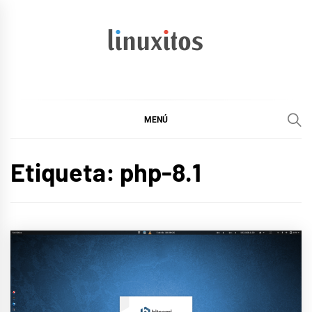
Ir
al
contenido
linuxitos
Desarrollo Web, OpenSource, Fedora en un sólo Blog
MENÚ
Etiqueta:
php-8.1