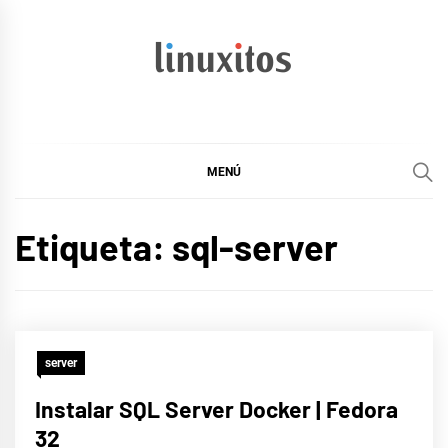
Ir
al
contenido
linuxitos
Desarrollo Web, OpenSource, Fedora en un sólo Blog
MENÚ
Etiqueta:
sql-server
server
Instalar SQL Server Docker | Fedora
32