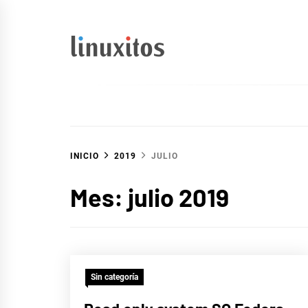
Ir
al
contenido
linuxitos
Desarrollo Web, OpenSource, Fedora en un sólo Blog
INICIO
2019
JULIO
Mes:
julio 2019
Sin categoría