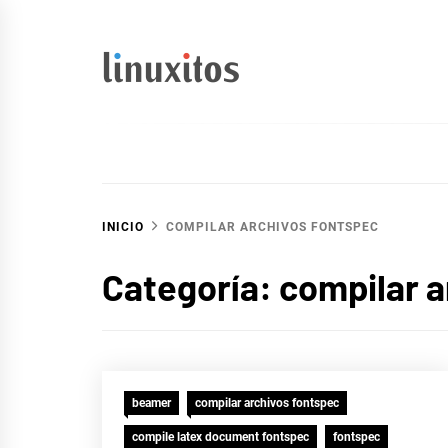
Ir
al
contenido
linuxitos
Desarrollo Web, OpenSource, Fedora en un sólo Blog
INICIO
COMPILAR ARCHIVOS FONTSPEC
Categoría:
compilar a
beamer
compilar archivos fontspec
compile latex document fontspec
fontspec