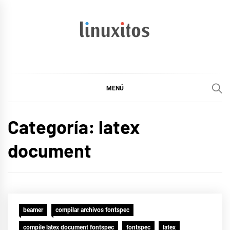
Ir
al
contenido
linuxitos
Desarrollo Web, OpenSource, Fedora en un sólo Blog
MENÚ
Categoría:
latex
document
beamer
compilar archivos fontspec
compile latex document fontspec
fontspec
latex