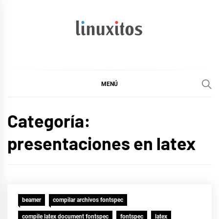
Ir
al
contenido
linuxitos
Desarrollo Web, OpenSource, Fedora en un sólo Blog
MENÚ
Categoría:
presentaciones en latex
beamer
compilar archivos fontspec
compile latex document fontspec
fontspec
latex