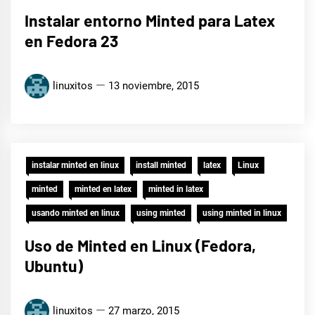
Instalar entorno Minted para Latex
en Fedora 23
linuxitos
13 noviembre, 2015
instalar minted en linux
install minted
latex
Linux
minted
minted en latex
minted in latex
usando minted en linux
using minted
using minted in linux
Uso de Minted en Linux (Fedora,
Ubuntu)
linuxitos
27 marzo, 2015