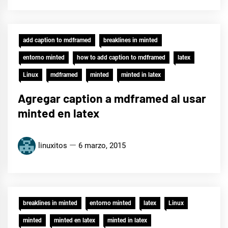
add caption to mdframed
breaklines in minted
entorno minted
how to add caption to mdframed
latex
Linux
mdframed
minted
minted in latex
Agregar caption a mdframed al usar
minted en latex
linuxitos
6 marzo, 2015
breaklines in minted
entorno minted
latex
Linux
minted
minted en latex
minted in latex