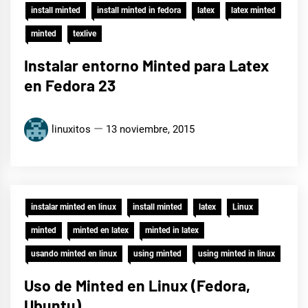
install minted
install minted in fedora
latex
latex minted
minted
texlive
Instalar entorno Minted para Latex
en Fedora 23
linuxitos
13 noviembre, 2015
instalar minted en linux
install minted
latex
Linux
minted
minted en latex
minted in latex
usando minted en linux
using minted
using minted in linux
Uso de Minted en Linux (Fedora,
Ubuntu)