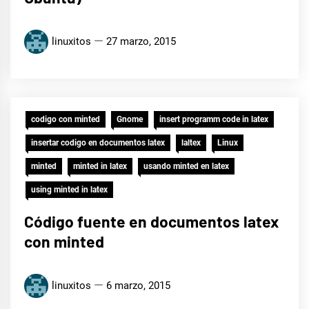
linuxitos
27 marzo, 2015
codigo con minted
Gnome
insert programm code in latex
insertar codigo en documentos latex
laltex
Linux
minted
minted in latex
usando minted en latex
using minted in latex
Código fuente en documentos latex
con minted
linuxitos
6 marzo, 2015