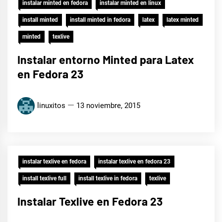
instalar minted en fedora
instalar minted en linux
install minted
install minted in fedora
latex
latex minted
minted
texlive
Instalar entorno Minted para Latex
en Fedora 23
linuxitos
13 noviembre, 2015
instalar texlive en fedora
instalar texlive en fedora 23
install texlive full
install texlive in fedora
texlive
Instalar Texlive en Fedora 23