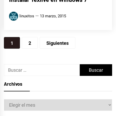
linuxitos
13 marzo, 2015
Paginación
1
2
Siguientes
de
entradas
Buscar:
Archivos
Archivos