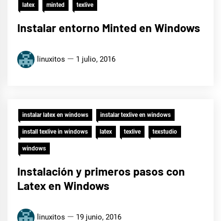
latex
minted
texlive
Instalar entorno Minted en Windows
linuxitos
1 julio, 2016
instalar latex en windows
instalar texlive en windows
install texlive in windows
latex
texlive
texstudio
windows
Instalación y primeros pasos con
Latex en Windows
linuxitos
19 junio, 2016