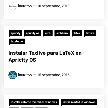
linuxitos
10 septiembre, 2019
apricity
apricity os
arch
archlinux
latex
texlive
texstudio
Instalar Texlive para LaTeX en
Apricity OS
linuxitos
15 septiembre, 2016
instalar entorno minted en windows
install minted in windows