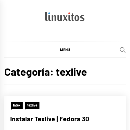
Ir
al
contenido
linuxitos
Desarrollo Web, OpenSource, Fedora en un sólo Blog
MENÚ
Categoría:
texlive
latex
texlive
Instalar Texlive | Fedora 30