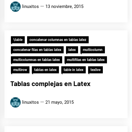
linuxitos
13 noviembre, 2015
\table
concatenar columnas en tablas latez
concatenar filas en tablas latex
latex
multicolumn
multicolumnas en tablas latex
multifilas en tablas latex
multirow
tablas en latex
table in latex
texlive
Tablas complejas en Latex
linuxitos
21 mayo, 2015