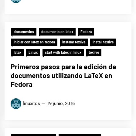
documentos
documents on latex
Fedora
iniciar con latex en fedora
instalar texlive
install texlive
latex
Linux
start with latex in linux
texlive
Primeros pasos para la edición de
documentos utilizando LaTeX en
Fedora
linuxitos
19 junio, 2016