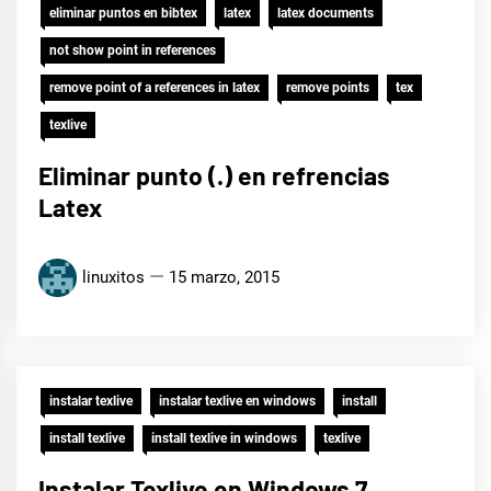
eliminar puntos en bibtex
latex
latex documents
not show point in references
remove point of a references in latex
remove points
tex
texlive
Eliminar punto (.) en refrencias
Latex
linuxitos
15 marzo, 2015
instalar texlive
instalar texlive en windows
install
install texlive
install texlive in windows
texlive
Instalar Texlive en Windows 7