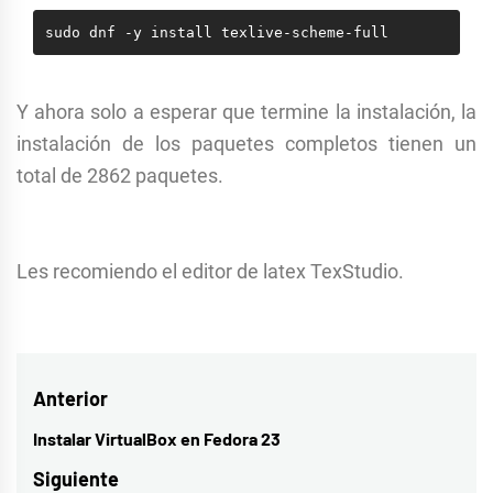
sudo dnf -y install texlive-scheme-full
Y ahora solo a esperar que termine la instalación, la
instalación de los paquetes completos tienen un
total de 2862 paquetes.
Les recomiendo el editor de latex TexStudio.
Navegación
Anterior
de
Instalar VirtualBox en Fedora 23
Entrada
entradas
anterior:
Siguiente