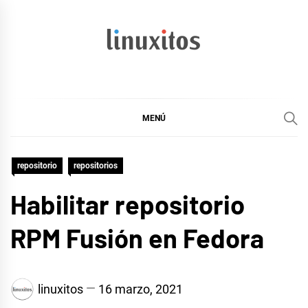
Ir
al
contenido
linuxitos
Desarrollo Web, OpenSource, Fedora en un sólo Blog
MENÚ
repositorio
repositorios
Habilitar repositorio
RPM Fusión en Fedora
linuxitos
16 marzo, 2021