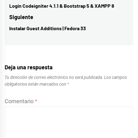
de
Login Codeigniter 4.1.1 & Bootstrap 5 & XAMPP 8
Entrada
entradas
anterior:
Siguiente
Instalar Guest Additions | Fedora 33
Entrada
siguiente:
Deja una respuesta
Tu dirección de correo electrónico no será publicada.
Los campos
obligatorios están marcados con
*
Comentario
*