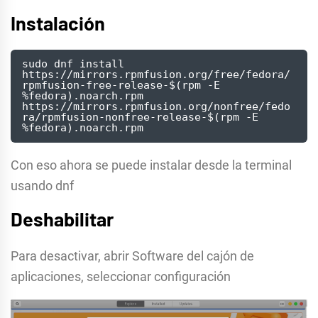
Instalación
sudo dnf install 
https://mirrors.rpmfusion.org/free/fedora/
rpmfusion-free-release-$(rpm -E 
%fedora).noarch.rpm 
https://mirrors.rpmfusion.org/nonfree/fedo
ra/rpmfusion-nonfree-release-$(rpm -E 
%fedora).noarch.rpm
Con eso ahora se puede instalar desde la terminal
usando dnf
Deshabilitar
Para desactivar, abrir Software del cajón de
aplicaciones, seleccionar configuración