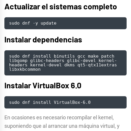
Actualizar el sistemas completo
sudo dnf -y update
Instalar dependencias
sudo dnf install binutils gcc make patch 
libgomp glibc-headers glibc-devel kernel-
headers kernel-devel dkms qt5-qtx11extras 
libxkbcommon
Instalar VirtualBox 6.0
sudo dnf install VirtualBox-6.0
En ocasiones es necesario recompilar el kernel,
suponiendo que al arrancar una máquina virtual, y