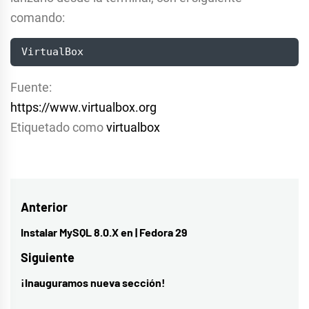
comando:
VirtualBox
Fuente:
https://www.virtualbox.org
Etiquetado como
virtualbox
Navegación
Anterior
de
Instalar MySQL 8.0.X en | Fedora 29
Entrada
entradas
anterior:
Siguiente
¡Inauguramos nueva sección!
Entrada
siguiente: