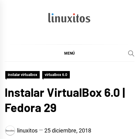
Ir
al
contenido
linuxitos
Desarrollo Web, OpenSource, Fedora en un sólo Blog
MENÚ
instalar virtualbox
virtualbox 6.0
Instalar VirtualBox 6.0 |
Fedora 29
linuxitos
25 diciembre, 2018