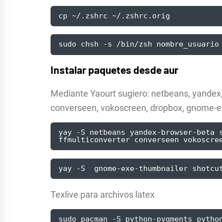
cp ~/.zshrc ~/.zshrc.orig
sudo chsh -s /bin/zsh nombre_usuario
Instalar paquetes desde aur
Mediante Yaourt sugiero: netbeans, yandex, s
converseen, vokoscreen, dropbox, gnome-ex
yay -S netbeans yandex-browser-beta s
ffmulticonverter converseen vokoscre
yay -S  gnome-exe-thumbnailer shotcu
Texlive para archivos latex
sudo pacman -S python-pygments python