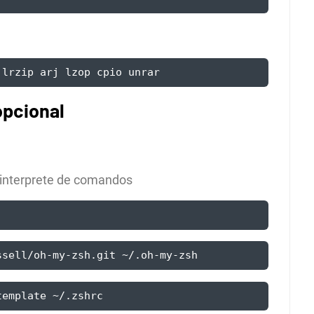
 lrzip arj lzop cpio unrar
opcional
 interprete de comandos
ssell/oh-my-zsh.git ~/.oh-my-zsh
template ~/.zshrc