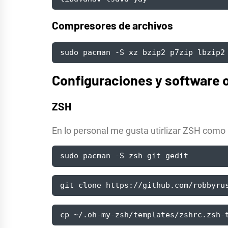
Compresores de archivos
sudo pacman -S xz bzip2 p7zip lbzip2
Configuraciones y software 
ZSH
En lo personal me gusta utirlizar ZSH como
sudo pacman -S zsh git gedit
git clone https://github.com/robbyru
cp ~/.oh-my-zsh/templates/zshrc.zsh-