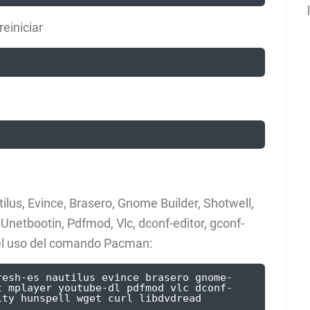
reiniciar
tilus, Evince, Brasero, Gnome Builder, Shotwell,
 Unetbootin, Pdfmod, Vlc, dconf-editor, gconf-
e el uso del comando Pacman:
resh-es nautilus evince brasero gnome-
t mplayer youtube-dl pdfmod vlc dconf-
ty hunspell wget curl libdvdread 