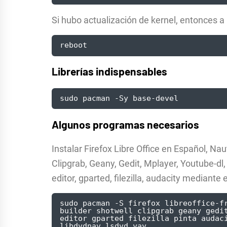
Si hubo actualización de kernel, entonces a 
reboot
Librerías indispensables
sudo pacman -Sy base-devel
Algunos programas necesarios
Instalar Firefox Libre Office en Español, Nau
Clipgrab, Geany, Gedit, Mplayer, Youtube-dl,
editor, gparted, filezilla, audacity mediant
sudo pacman -S firefox libreoffice-f
builder shotwell clipgrab geany gedi
editor gparted filezilla pinta audaci
libdvdnav lsdvd yay