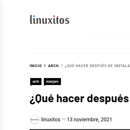
Ir
al
contenido
linuxitos
Desarrollo Web, OpenSource, Fedora en un sólo Blog
INICIO
ARCH
¿QUÉ HACER DESPUÉS DE INSTAL
arch
manjaro
¿Qué hacer después
linuxitos
13 noviembre, 2021