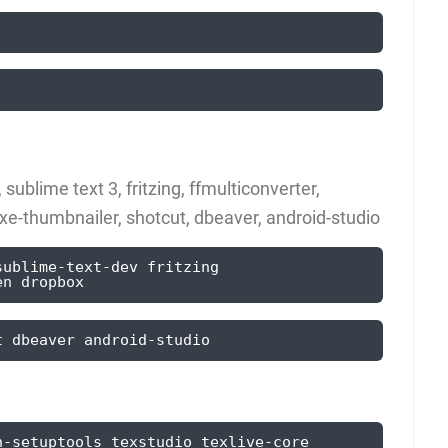
ublime text 3, fritzing, ffmulticonverter,
e-thumbnailer, shotcut, dbeaver, android-studio
ublime-text-dev fritzing 
en dropbox
t dbeaver android-studio
-setuptools texstudio texlive-core 