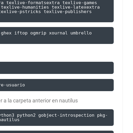
a texlive-formatsextra texlive-games 
texlive-humanities texlive-latexextra 
exlive-pstricks texlive-publishers 
ghex iftop ogmrip xournal umbrello 
re-usuario
 a la carpeta anterior en nautilus
ython3 python2 gobject-introspection pkg-
nautilus