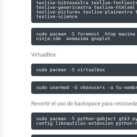
texlive-bibtexextra texlive-fontsextr
texlive-genericextra texlive-htmlxml 
texlive-pictures texlive-plainextra t
texlive-science
sudo pacman -S foremost  htop maxima 
ninja-ide  wxmaxima gnuplot
VirtualBox
sudo pacman -S virtualbox
sudo usermod -G vboxusers -a tu-nomb
Revertir el uso de backspace para retroceder
sudo pacman -S python-gobject gtk3 p
config libnautilus-extension python-