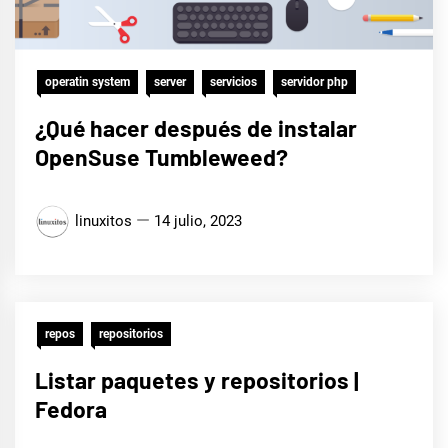
operatin system
server
servicios
servidor php
¿Qué hacer después de instalar
OpenSuse Tumbleweed?
linuxitos
14 julio, 2023
repos
repositorios
Listar paquetes y repositorios |
Fedora