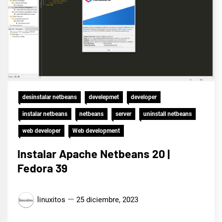
desinstalar netbeans
develepmet
developer
instalar netbeans
netbeans
server
uninstall netbeans
web developer
Web development
Instalar Apache Netbeans 20 |
Fedora 39
linuxitos
25 diciembre, 2023