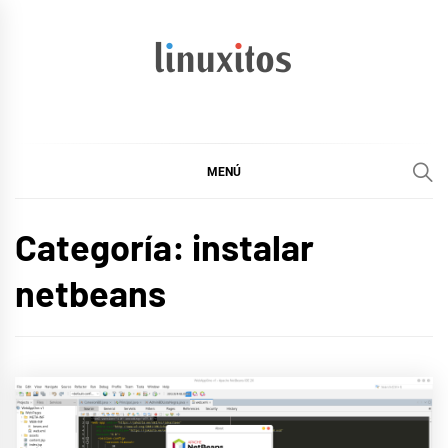
Ir
al
contenido
linuxitos
Desarrollo Web, OpenSource, Fedora en un sólo Blog
MENÚ
Categoría:
instalar
netbeans