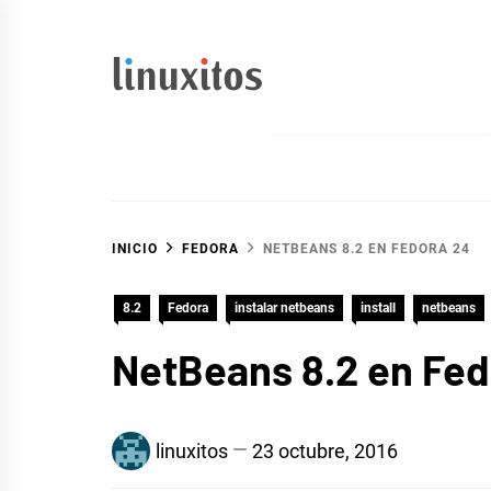
Ir
al
contenido
linuxitos
Desarrollo Web, OpenSource, Fedora en un sólo Blog
INICIO
FEDORA
NETBEANS 8.2 EN FEDORA 24
8.2
Fedora
instalar netbeans
install
netbeans
NetBeans 8.2 en Fed
linuxitos
23 octubre, 2016